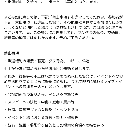
・出演者の「入待ち」、「出待ち」は禁止といたします。
※ご参加に際しては、下記「禁止事項」を遵守してください。参加者が
下記「禁止事項」に違反した場合、その他主催者側がご参加頂くにふさ
わしくないと判断した場合は当選無効とさせて頂き、ご退場頂く場合も
ございます。尚、この場合におきましても、商品代金の返金、交通費、
旅費等の補償には応じかねます。予めご了承ください。
禁止事項
・当選権利の譲渡・転売、ダフ行為、コピー、偽造
※上記行為が認められた当選権利は無効と致します。
※偽造・複製等の不正は犯罪ですので発覚した場合は、イベントへの参
加をお断りするとともに警察に通報し、今後ATEEZに関わるライブ・イ
ベントへの参加を一切不可といたします。
・会場周辺での泊り込み、座り込みや集会等
・メンバーへの誹謗・中傷・威嚇・罵声等
・飲酒、酒気帯びでの入場及びイベント参加
・イベント会場における録音・録画・撮影等
・録音・録画・撮影等を目的とした機器の会場への持ち込み