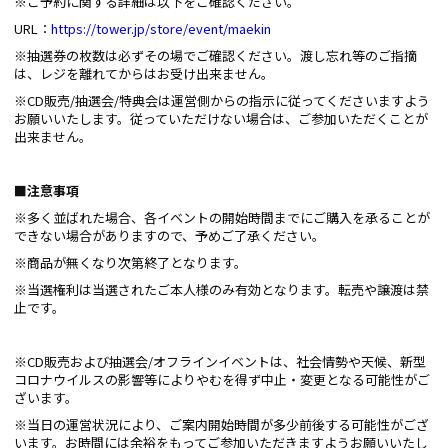
※ご予約に関する詳細は以下をご確認ください。
URL：
https://tower.jp/store/event/maekin
※抽選券の枚数は必ずその場でご確認ください。渡し忘れ等のご指摘
は、レジを離れてからはお受け出来ません。
※CD販売/抽選会/特典会は運営側からの指示に従ってくださいますよう
お願いいたします。従っていただけない場合は、ご参加いただくことが
出来ません。
■注意事項
※多く並ばれた場合、各イベントの開始時間までにご購入を承ることが
できない場合がありますので、予めご了承ください。
※商品が無くなり次第終了となります。
※当選権利は当選されたご本人様のみ有効となります。転売や譲渡は禁
止です。
※CD販売および抽選会/オフラインイベントは、社会情勢や天候、新型
コロナウイルスの影響等によりやむを得ず中止・変更となる可能性がご
ざいます。
※当日の運営状況により、ご案内開始時間が多少前後する可能性がござ
います。お時間には余裕をもってご参加いただきますようお願いいたし