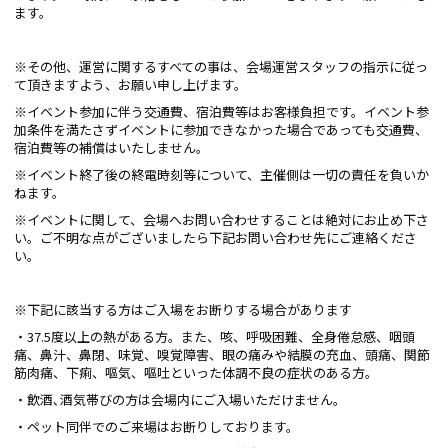
ます。
※その他、運営に関するすべての事は、会場運営スタッフの指示に従っ
て頂きますよう、お願い申し上げます。
※イベント参加に伴う交通費、宿泊費等はお客様負担です。イベント参
加条件を満たさずイベントに参加できなかった場合であっても交通費、
宿泊費等の補償はいたしません。
※イベント終了後の終電時刻等について、主催側は一切の責任を負いか
ねます。
※イベントに関して、会場へお問い合わせすることは絶対にお止め下さ
い。ご不明な点がございましたら下記お問い合わせ先にご連絡くださ
い。
※下記に該当する方はご入場をお断りする場合があります
・37.5度以上の熱がある方。また、咳、呼吸困難、全身倦怠感、咽頭
痛、鼻汁、鼻閉、味覚、嗅覚障害、眼の痛みや結膜の充血、頭痛、関節
筋肉痛、下痢、嘔気、嘔吐といった体調不良の症状のある方。
・飲酒､酒気帯びの方は会場内にご入場いただけません。
・ペット同伴でのご来場はお断りしております。