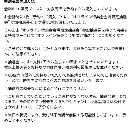
■抽選会参加方法
会場のCD販売ブースにて対象商品を予約または購入してください。
お会計時に1枚ご予約・ご購入ごとに、“オフライン特典会会場限定抽選
会” 参加抽選券をその場で1枚お渡しいたします。
そのまま “オフライン特典会会場限定抽選会” 参加抽選券を持って隣接す
る特設ブースにて “オフライン特典会会場限定抽選会” にご参加くださ
い。
※ご予約とご購入は別会計となります。金額を合算することはできませ
ん。ご注意ください。
※抽選会は、お1人様1回のお並びで10回までとさせていただきます。11
枚以上抽選券をお持ちの方は再度、抽選列の最後尾にお並びください。
※CD販売時間外にお持ちいただいても無効となりますのでご注意くださ
い。必ず、時間内に抽選会へのご参加をお願いいたします。
※抽選券の紛失などによる再発行はできません。
※ご用意させていただいている当選枠がなくなり次第、抽選会終了とな
ります。その時点で抽選券をお持ちでもキャンセル/返品/返金は受付で
きかねますので、ご了承ください。
※当日の状況により、受付終了時間が前後する可能性もございます。予
めご了承ください。