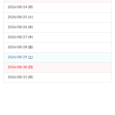
2026/08/24 (月)
2026/08/25 (火)
2026/08/26 (水)
2026/08/27 (木)
2026/08/28 (金)
2026/08/29 (土)
2026/08/30 (日)
2026/08/31 (月)