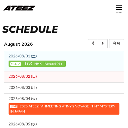
MENU
SCHEDULE
August 2026
今月
2026/08/01 (土)
【TV】NHK「Venue101」
MEDIA
2026/08/02 (日)
2026/08/03 (月)
2026/08/04 (火)
2026 ATEEZ FANMEETING ATINY’S VOYAGE : TINY MYSTERY
LIVE
IN JAPAN
2026/08/05 (水)