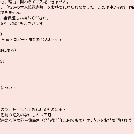
合も、理由に関わらずご入場できません。
た、「指定の本人確認書類」をお持ちになられなかった、または申込者様・同
応できません。
UBデジタル会員証もお持ちください。
認を行う場合もございます。
類）
。写真・コピー・有効期限切れ不可)
許に限る）
る）
）について
ものや、貼付したと思われるものは不可
に名前の記入のないものは不可
認書類＜保険証＋住民票（発行後半年以内のもの）の2点＞をお持ち頂ければ