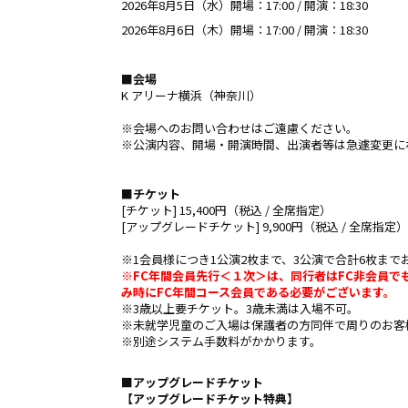
2026年8月5日（水）開場：17:00 / 開演：18:30
2026年8月6日（木）開場：17:00 / 開演：18:30
■
会場
K アリーナ横浜（神奈川）
※会場へのお問い合わせはご遠慮ください。
※公演内容、開場・開演時間、出演者等は急遽変更に
■
チケット
[チケット] 15,400円（税込 / 全席指定）
[アップグレードチケット] 9,900円（税込 / 全席指定）
※1会員様につき1公演2枚まで、3公演で合計6枚まで
※FC年間会員先行＜１次＞は、同行者はFC非会員
み時にFC年間コース会員である必要がございます。
※3歳以上要チケット。3歳未満は入場不可。
※未就学児童のご入場は保護者の方同伴で周りのお客
※別途システム手数料がかかります。
■アップグレードチケット
【アップグレードチケット特典】