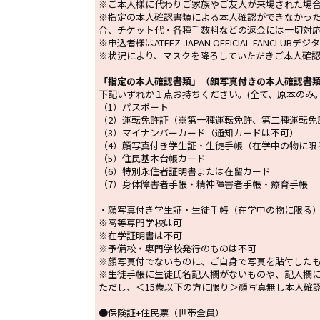
※ご本人様に代わりご家族やご友人が来場された場
※指定の本人確認書類による本人確認ができなかっ
合、チケット代・各種手数料などの返金には一切対
※申込者様はATEEZ JAPAN OFFICIAL FANCL
※状況により、マスクを降ろしていただきご本人確
「指定の本人確認書類」（顔写真付きの本人確認書
下記いずれか１点お持ちください。(全て、原本のみ
（1）パスポート
（2）運転免許証（※第一種運転免許、第二種運転免
（3）マイナンバーカード（通知カードは不可）
（4）顔写真付き学生証・生徒手帳（在学中の物に限
（5）住民基本台帳カード
（6）特別永住者証明書または在留カード
（7）身体障害者手帳・精神障害者手帳・療育手帳
・顔写真付き学生証・生徒手帳（在学中の物に限る
※高等専門学校は可
※在学証明書は不可
※予備校・専門学校発行のものは不可
※顔写真付でないものに、ご自身で写真を貼付した
※生徒手帳に生徒氏名記入欄がないものや、記入欄
ただし、＜15歳以下の方に限り＞顔写真無し本人確
●保険証+住民票（世帯全員）