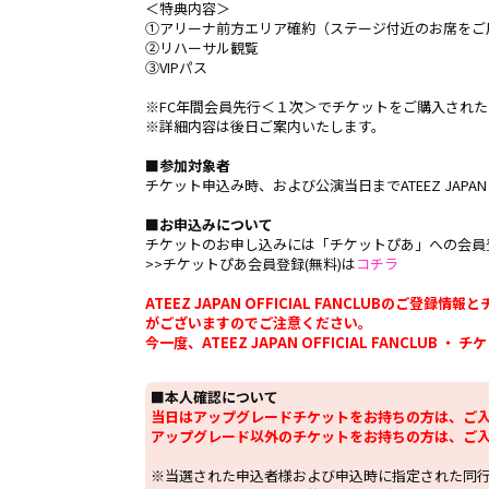
＜特典内容＞
①アリーナ前方エリア確約（ステージ付近のお席をご
②リハーサル観覧
③VIPパス
※FC年間会員先行＜１次＞でチケットをご購入され
※詳細内容は後日ご案内いたします。
■参加対象者
チケット申込み時、および公演当日までATEEZ JAPAN O
■お申込みについて
チケットのお申し込みには「チケットぴあ」への会員
>>チケットぴあ会員登録(無料)は
コチラ
ATEEZ JAPAN OFFICIAL FANCLU
がございますのでご注意ください。
今一度、ATEEZ JAPAN OFFICIAL FANCL
■本人確認について
当日はアップグレードチケットをお持ちの方は、ご
アップグレード以外のチケットをお持ちの方は、ご
※当選された申込者様および申込時に指定された同