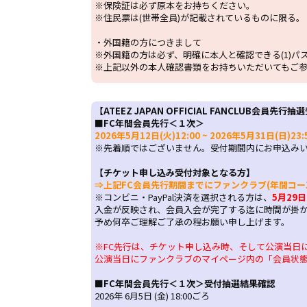
※保険証は必ず原本をお持ちください。
※住民票は(世帯全員)が記載されているものに限る。
・外国籍の方につきまして
※外国籍の方は必ず、明確に本人と確認できる(1)パ
※上記以外の本人確認書類をお持ちいただいてもご
【ATEEZ JAPAN OFFICIAL FANCLUB
会員先行抽選
■FC年間会員先行＜１次＞
2026年5月12日(火)12:00 ~ 2026年5月31日(日)23:
※先着順ではございません。受付期間内にお申込み
【チケット申し込み受付対象となる方】
⇒上記FC会員先行期間までにファンクラブ(年間コー
※コンビニ・PayPal決済を選択される方は、
5月29日
入金が反映され、会員入会が完了する迄に時間が掛
予め何卒ご理解ご了承の程お願い申し上げます。
※FC先行は、チケット申し込み時、そして公演当日
公演当日にファンクラブのマイページ内の「会員状
■FC年間会員先行＜１次＞受付抽選結果確認
2026年 6月5日 (金) 18:00ごろ