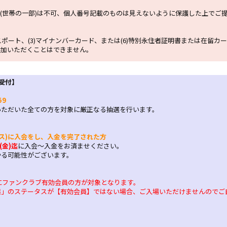
 (世帯の一部)は不可、個人番号記載のものは見えないように保護した上でご
スポート、(3)マイナンバーカード、または(6)特別永住者証明書または在留カ
参加いただくことはできません。
受付】
59
いただいた全ての方を対象に厳正なる抽選を行います。
ス)に入会をし、入金を完了された方
(金)迄
に入会〜入金をお済ませください。
かる可能性がございます。
にファンクラブ有効会員の方が対象となります。
態」のステータスが【有効会員】ではない場合、ご入場いただけませんのでご