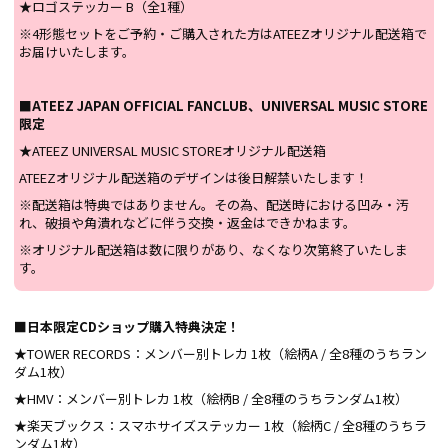
★ロゴステッカー B（全1種）
※4形態セットをご予約・ご購入された方はATEEZオリジナル配送箱で
お届けいたします。
■
ATEEZ JAPAN OFFICIAL FANCLUB、UNIVERSAL MUSIC STORE
限定
★ATEEZ UNIVERSAL MUSIC STOREオリジナル配送箱
ATEEZオリジナル配送箱のデザインは後日解禁いたします！
※配送箱は特典ではありません。その為、配送時における凹み・汚
れ、破損や角潰れなどに伴う交換・返金はできかねます。
※オリジナル配送箱は数に限りがあり、なくなり次第終了いたしま
す。
■日本限定CDショップ購入特典決定！
★TOWER RECORDS：メンバー別トレカ 1枚（絵柄A / 全8種のうちラン
ダム1枚）
★HMV：メンバー別トレカ 1枚（絵柄B / 全8種のうちランダム1枚）
★楽天ブックス：スマホサイズステッカー 1枚（絵柄C / 全8種のうちラ
ンダム1枚）