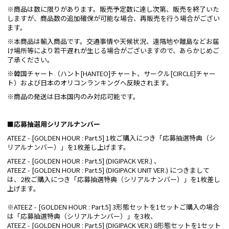
※商品は数に限りがあります。販売予定数に達し次第、販売を終了いた
しますが、商品数の追加確保が可能な場合、再販売を行う場合がござい
ます。
※本商品は輸入商品です。交通事情や天候状況、遠隔地や離島などお届
け場所等により若干遅れが生じる場合がございますので、あらかじめご
了承ください。
※韓国チャート（ハント[HANTEO]チャート、サークル[CIRCLE]チャー
ト）および日本のオリコンランキングへ反映されます。
※商品の発送は日本国内のみ対応可能です。
■応募抽選用シリアルナンバー
ATEEZ - [GOLDEN HOUR : Part.5] 1枚ご購入につき「応募抽選特典（シ
リアルナンバー）」を1枚差し上げます。
ATEEZ - [GOLDEN HOUR : Part.5] (DIGIPACK VER.) 、
ATEEZ - [GOLDEN HOUR : Part.5] (DIGIPACK UNIT VER.) につきまして
は、2枚ご購入につき「応募抽選特典（シリアルナンバー）」を1枚差し
上げます。
※ATEEZ - [GOLDEN HOUR : Part.5] 3形態セットを1セットご購入の場合
は「応募抽選特典（シリアルナンバー）」を3枚、
ATEEZ - [GOLDEN HOUR : Part.5] (DIGIPACK VER.) 8形態セットを1セット