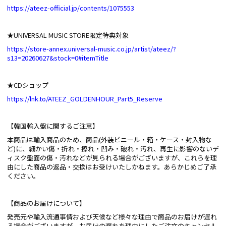
https://ateez-official.jp/contents/1075553
★UNIVERSAL MUSIC STORE限定特典対象
https://store-annex.universal-music.co.jp/artist/ateez/?
s13=20260627&stock=0#itemTitle
★CDショップ
https://lnk.to/ATEEZ_GOLDENHOUR_Part5_Reserve
【韓国輸入盤に関するご注意】
本商品は輸入商品のため、商品(外装ビニール・箱・ケース・封入物な
ど)に、細かい傷・折れ・擦れ・凹み・破れ・汚れ、再生に影響のないデ
ィスク盤面の傷・汚れなどが見られる場合がございますが、これらを理
由にした商品の返品・交換はお受けいたしかねます。あらかじめご了承
ください。
【商品のお届けについて】
発売元や輸入流通事情および天候など様々な理由で商品のお届けが遅れ
る場合がございますが、お届けの遅れを理由にしたご注文のキャンセル