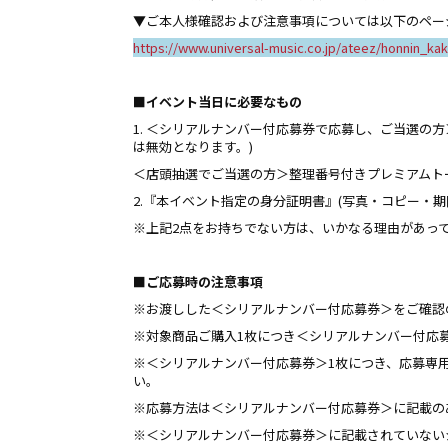
▼ご本人様確認および注意事項については以下のペー
https://www.universal-music.co.jp/ateez/honnin_kak
■イベント当日に必要なもの
1. ＜シリアルナンバー付応募券で応募し、ご当選の
は無効となります。)
＜店頭抽選でご当選の方＞整理番号付きプレミアムト
2.『本イベント指定の身分証明書』(写真・コピー・期
※上記2点をお持ちでない方は、いかなる理由があっ
■ご応募時の注意事項
※お渡しした＜シリアルナンバー付応募券＞をご確認
※対象商品ご購入1枚につき＜シリアルナンバー付応
※＜シリアルナンバー付応募券＞1枚につき、応募専
い。
※応募方法は＜シリアルナンバー付応募券＞に記載の
※＜シリアルナンバー付応募券＞に記載されていない