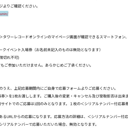
ジよりご確認ください｡
unin/
方＞タワーレコードオンラインのマイページ画面が確認できるスマートフォン、
ークイベント入場券（お名前未記入のものは無効となります）
限切れ不可)
てもご参加いただけません。あらかじめご了承ください。
のうえ、上記応募期間内にご自身で応募フォームよりご応募ください。
募券＞を1枚お渡しします。ご購入後の変更・キャンセル及び受取拒否は出来
用サイトでのご応募は1回のみとなります。１枚の＜シリアルナンバー付応募
あるURLからの応募になります。応募方法の詳細は、＜シリアルナンバー付
シリアルナンバーで応募いただいた場合、無効となります。