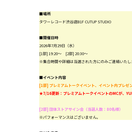
■場所
タワーレコード渋谷店B1F CUTUP STUDIO
■開催日時
2026年7月29日（水）
[1部] 19:20～ [2部] 20:30～
※集合時間や詳細は当選された方にのみご連絡いたし
■イベント内容
[1部] プレミアムトークイベント、イベント内プレゼ
★7/16更新：プレミアムトークイベントのMCが、YUN
[2部] 団体ストアサイン会（当選人数：80名様）
※パフォーマンスはございません。