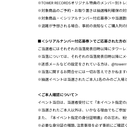
※TOWER RECORDSオリジナル特典のメンバー別ト
※対象商品のご予約・お取り置きは抽選権利確保の対
※対象商品・＜シリアルナンバー付応募券＞や当選数
※混雑が予想される場合、事前の告知なくご購入列の
■＜シリアルナンバー付応募券＞でご応募された方の
ご当選者にはそれぞれの当落発表日時以降にタワーレ
※当落については、それぞれの当落発表日時以降にメ
※迷惑メールなどの設定をされている方は、@towerre
※当落に関するお問合せには一切お答えできかねます
※抽選イベントは当選されたご本人1名のみのご入場
＜ご本人確認について＞
イベント当日は、当選者受付にて『本イベント指定の
※当選されたご本人以外は、いかなる理由でもご参加
また、『本イベント指定の身分証明書』のお忘れ、紛
※必要な身分証の種類､注意事項を必ず事前にご確認