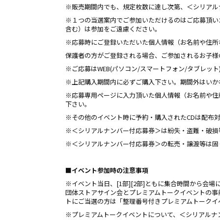
※販売期間内でも、規定枚数に達し次第、＜シリアル
※１つの当選案内でご参加いただけるのはご応募頂い
含む）は参加をご遠慮ください。
※応募時にご登録いただいた個人情報（お名前や住所
保護者の方がご登録される場合、ご参加されるお子様
※ご応募はWEB(パソコン/スマートフォン/タブレッ
※上記購入期間内に必ずご購入下さい。期間外はいか
※応募専用ページに入力頂いた個人情報（お名前や住
下さい。
※その他のイベント時に予約・購入されたCDは配布
※＜シリアルナンバー付応募券＞は紛失・盗難・破損
※＜シリアルナンバー付応募券＞の転売・譲渡等は固
■イベント参加時の注意事項
※イベント当日、[1部][2部]ともに集合時間から
団体ストアサイン会とプレミアムトークイベントの事
トにご当選の方は「整理番号付きプレミアムトークイ
※プレミアムトークイベントについて、＜シリアルナ