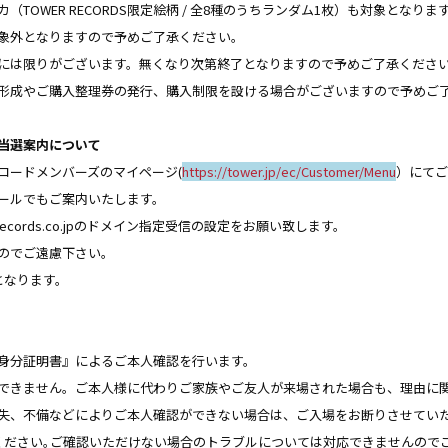
レカ（TOWER RECORDS限定絵柄 / 全8種のうちランダム1枚）も対象と
象外となりますので予めご了承ください。
には限りがございます。無くなり次第終了となりますので予めご了承くださ
形成やご購入整理券の発行、購入制限を設ける場合がございますので予めご
当選案内について
コードメンバーズのマイページ(
https://tower.jp/ec/Customer/Menu
）にてご
ールでもご案内いたします。
cords.co.jpのドメイン指定受信の設定をお願い致します。
のでご遠慮下さい。
となります。
身分証明書』によるご本人確認を行います。
できません。ご本人様に代わりご家族やご友人が来場された場合も、理由に
失、不備などによりご本人確認ができない場合は、ご入場をお断りさせてい
ください｡ご確認いただけない場合のトラブルについては対応できませんので