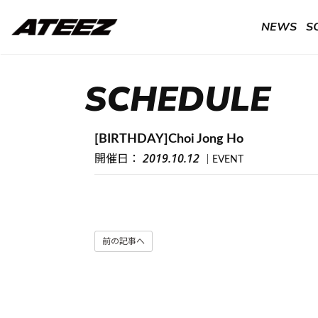
NEWS
S
SCHEDULE
[BIRTHDAY]Choi Jong Ho
2019.10.12
開催日：
EVENT
前の記事へ