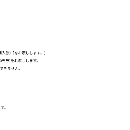
枚購入券）]をお渡しします。）
00円券]をお渡しします。
加できません。
ます。