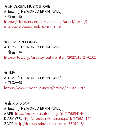
★UNIVERSAL MUSIC STORE
ATEEZ - [THE WORLD EP.FIN : WILL]
・商品一覧
https://store.universal-music.co.jp/artist/ateez/?
s13=20231206&stock=0#itemTitle
★TOWER RECORDS
ATEEZ - [THE WORLD EP.FIN : WILL]
・商品一覧
https://tower.jp/article/feature_item/2023/10/27/0102
★HMV
ATEEZ - [THE WORLD EP.FIN : WILL]
・商品一覧
https://www.hmv.co.jp/news/article/231027121/
★楽天ブックス
ATEEZ - [THE WORLD EP.FIN : WILL]
A VER.
http://books.rakuten.co.jp/rb/17685414/
DIARY VER.
http://books.rakuten.co.jp/rb/17685415/
Z VER.
http://books.rakuten.co.jp/rb/17685416/