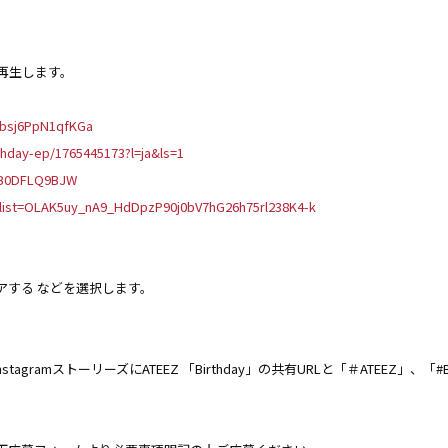
を再生します。
Fbsj6PpN1qfKGa
thday-ep/1765445173?l=ja&ls=1
s/B0DFLQ9BJW
st?list=OLAK5uy_nA9_HdDpzP90j0bV7hG26h75rl238K4-k
アする などを選択します。
stagramストーリーズにATEEZ 「Birthday」の共有URLと「＃ATEEZ」