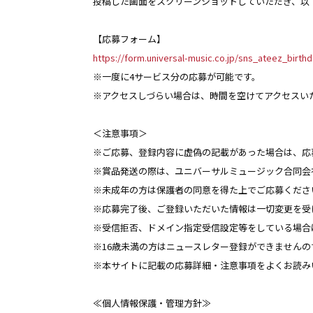
投稿した画面をスクリーンショットしていただき、以
【応募フォーム】
https://form.universal-music.co.jp/sns_ateez_birth
※一度に4サービス分の応募が可能です。
※アクセスしづらい場合は、時間を空けてアクセスい
＜注意事項＞
※ご応募、登録内容に虚偽の記載があった場合は、応
※賞品発送の際は、ユニバーサルミュージック合同会社（
※未成年の方は保護者の同意を得た上でご応募くださ
※応募完了後、ご登録いただいた情報は一切変更を受
※受信拒否、ドメイン指定受信設定等をしている場合は、【@ma
※16歳未満の方はニュースレター登録ができません
※本サイトに記載の応募詳細・注意事項をよくお読み
≪個人情報保護・管理方針≫