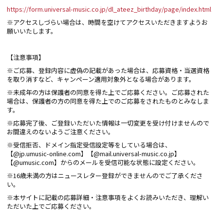
https://form.universal-music.co.jp/dl_ateez_birthday/page/index.html
※アクセスしづらい場合は、時間を空けてアクセスいただきますようお
願いいたします。
【注意事項】
※ご応募、登録内容に虚偽の記載があった場合は、応募資格・当選資格
を取り消すなど、キャンペーン適用対象外となる場合があります。
※未成年の方は保護者の同意を得た上でご応募ください。ご応募された
場合は、保護者の方の同意を得た上でのご応募をされたものとみなしま
す。
※応募完了後、ご登録いただいた情報は一切変更を受け付けませんので
お間違えのないようご注意ください。
※受信拒否、ドメイン指定受信設定等をしている場合は、
【@jp.umusic-online.com】【@mail.universal-music.co.jp】
【@umusic.com】からのメールを受信可能な状態に設定ください。
※16歳未満の方はニュースレター登録ができませんのでご了承くださ
い。
※本サイトに記載の応募詳細・注意事項をよくお読みいただき、理解い
ただいた上でご応募ください。