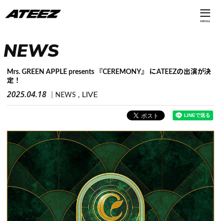
MENU
NEWS
Mrs. GREEN APPLE presents 『CEREMONY』 にATEEZの出演が決
定！
2025.04.18
LIVE
NEWS