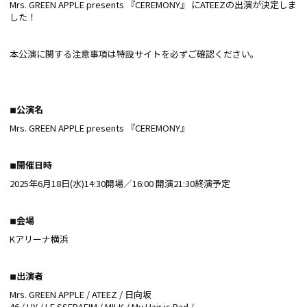
Mrs. GREEN APPLE presents 『CEREMONY』 にATEEZの出演が決定しま
した！
本公演に関する注意事項は特設サイトを必ずご確認ください。
◾︎
公演名
Mrs. GREEN APPLE presents 『CEREMONY』
◾︎
開催日時
2025年6⽉18⽇(水)14:30開場／16:00 開演21:30終演予定
◾︎
会場
Kアリーナ横浜
◾︎
出演者
Mrs. GREEN APPLE / ATEEZ / ⽇向坂
46 / HY / LE SSERAFIM / M!LK / My Hair is Bad /