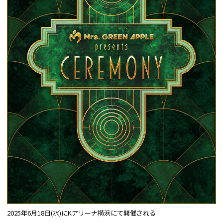
2025年6⽉18⽇(水)にKアリーナ横浜にて開催される