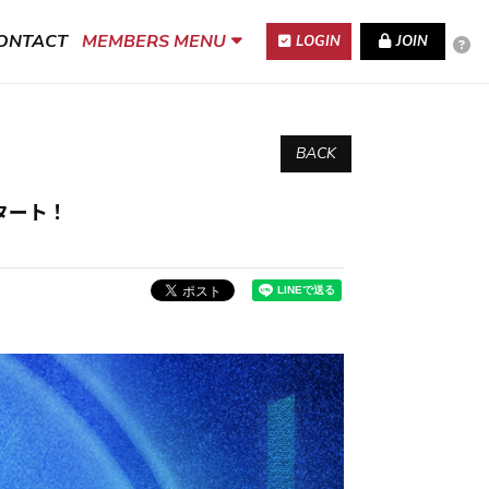
ONTACT
MEMBERS MENU
LOGIN
JOIN
BACK
タート！