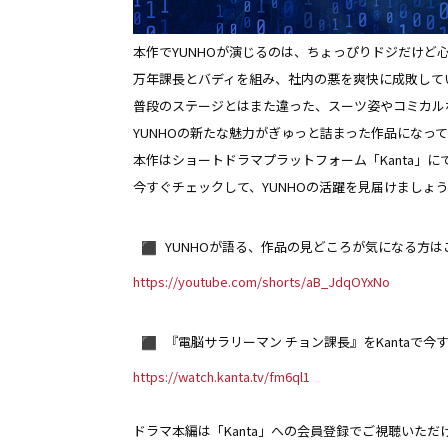
本作でYUNHOが演じるのは、ちょっぴりドジだけど心
万年課長とバディを組み、
社内の悪を爽快に成敗して
普段のステージとはまた違った、スーツ姿やコミカル
YUNHOの新たな魅力がぎゅっと詰まった作品になっ
本作はショートドラマプラットフォーム「Kanta」
に
今すぐチェックして、YUNHOの活躍を見届けましょ
︎YUNHOが語る、作品の見どころが気になる方は
https://youtube.com/shorts/aB_
JdqOYxNo
︎『電脳サラリーマン チョン課長』をKantaで今
https://watch.kanta.tv/fm6ql1
ドラマ本編は「Kanta」への会員登録でご視聴いただ