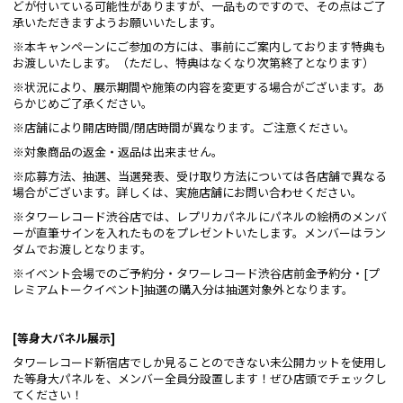
どが付いている可能性がありますが、一品ものですので、その点はご了
承いただきますようお願いいたします。
※本キャンペーンにご参加の方には、事前にご案内しております特典も
お渡しいたします。（ただし、特典はなくなり次第終了となります）
※状況により、展示期間や施策の内容を変更する場合がございます。あ
らかじめご了承ください。
※店舗により開店時間/閉店時間が異なります。ご注意ください。
※対象商品の返金・返品は出来ません。
※応募方法、抽選、当選発表、受け取り方法については各店舗で異なる
場合がございます。詳しくは、実施店舗にお問い合わせください。
※タワーレコード渋谷店では、レプリカパネルにパネルの絵柄のメンバ
ーが直筆サインを入れたものをプレゼントいたします。メンバーはラン
ダムでお渡しとなります。
※イベント会場でのご予約分・タワーレコード渋谷店前金予約分・[プ
レミアムトークイベント]抽選の購入分は抽選対象外となります。
[
等身大パネル展示]
タワーレコード新宿店でしか見ることのできない未公開カットを使用し
た等身大パネルを、メンバー全員分設置します！ぜひ店頭でチェックし
てください！