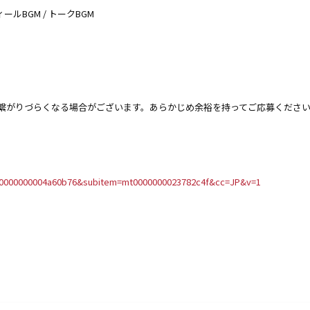
フィールBGM / トークBGM
繋がりづらくなる場合がございます。あらかじめ余裕を持ってご応募くださ
=mb0000000004a60b76&subitem=mt0000000023782c4f&cc=JP&v=1