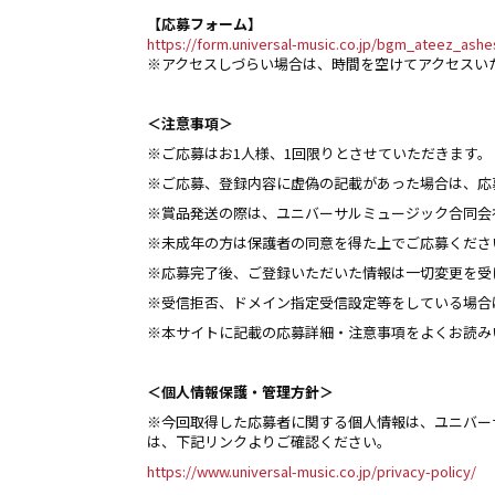
【応募フォーム】
https://form.universal-music.co.jp/bgm_ateez_ashe
※アクセスしづらい場合は、時間を空けてアクセスい
＜注意事項＞
※ご応募はお1人様、1回限りとさせていただきます。
※ご応募、登録内容に虚偽の記載があった場合は、応
※賞品発送の際は、ユニバーサルミュージック合同会社（
※未成年の方は保護者の同意を得た上でご応募くださ
※応募完了後、ご登録いただいた情報は一切変更を受
※受信拒否、ドメイン指定受信設定等をしている場合は、【@ma
※本サイトに記載の応募詳細・注意事項をよくお読み
＜個人情報保護・管理方針＞
※今回取得した応募者に関する個人情報は、ユニバー
は、下記リンクよりご確認ください。
https://www.universal-music.co.jp/privacy-policy/