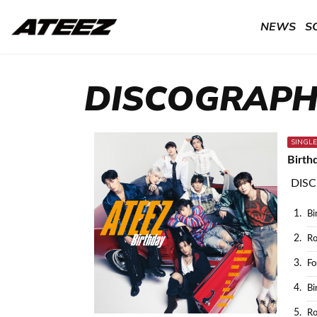
NEWS
S
DISCOGRAP
SINGLE
Birth
DISC
1.
Bi
2.
Ro
3.
Fo
4.
Bi
5.
Ro