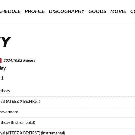
CHEDULE
PROFILE
DISCOGRAPHY
GOODS
MOVIE
C
HY
2024.10.02 Release
day
 1
rthday
yal (ATEEZ X BE:FIRST)
revermore
rthday (Instrumental)
yal (ATEEZ X BE:FIRST) (Instrumental)