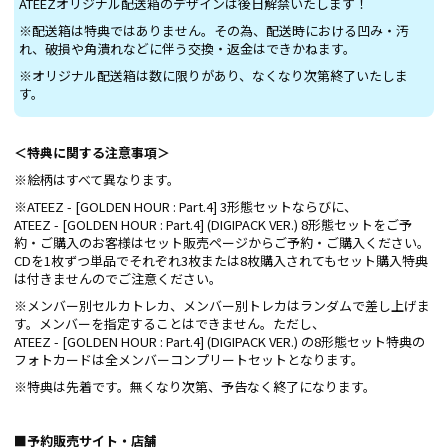
ATEEZオリジナル配送箱のデザインは後日解禁いたします！
※配送箱は特典ではありません。その為、配送時における凹み・汚
れ、破損や角潰れなどに伴う交換・返金はできかねます。
※オリジナル配送箱は数に限りがあり、なくなり次第終了いたしま
す。
＜特典に関する注意事項＞
※絵柄はすべて異なります。
※ATEEZ - [GOLDEN HOUR : Part.4] 3形態セットならびに、
ATEEZ - [GOLDEN HOUR : Part.4] (DIGIPACK VER.) 8形態セットをご予
約・ご購入のお客様はセット販売ページからご予約・ご購入ください。
CDを1枚ずつ単品でそれぞれ3枚または8枚購入されてもセット購入特典
は付きませんのでご注意ください。
※メンバー別セルカトレカ、メンバー別トレカはランダムで差し上げま
す。メンバーを指定することはできません。ただし、
ATEEZ - [GOLDEN HOUR : Part.4] (DIGIPACK VER.) の8形態セット特典の
フォトカードは全メンバーコンプリートセットとなります。
※特典は先着です。無くなり次第、予告なく終了になります。
■予約販売サイト・店舗