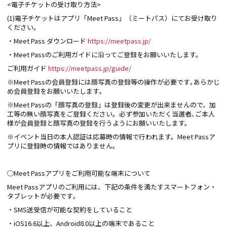
<電子チケットの受け取り方法>
(1)電子チケットはアプリ「Meet Pass」（ミートパス）にてお受け取り
ください｡
・Meet Pass ダウンロード
https://meetpass.jp/
・Meet Passのご利用ガイドに沿ってご登録をお願いいたします。
ご利用ガイド
https://meetpass.jp/guide/
※Meet Passの会員登録には顔写真の登録等の操作が必要です｡あらかじ
め会員登録をお願いいたします｡
※Meet Passの「顔写真の登録」は登録後の変更が出来ませんので、加
工等の無い顔写真をご登録ください。必ず参加いただく当選者､ご本人
様が会員登録と顔写真の登録を行うようにお願いいたします。
※イベント当日の本人認証は応募時の情報で行われます。Meet Passア
プリに登録時の情報ではありません｡
◯Meet Passアプリをご利用可能な端末について
Meet Passアプリのご利用には、下記の条件を満たすスマートフォン・
タブレットが必要です｡
・SMS送受信が可能な契約をしていること
・iOS16.6以上、Android8.0以上の端末であること