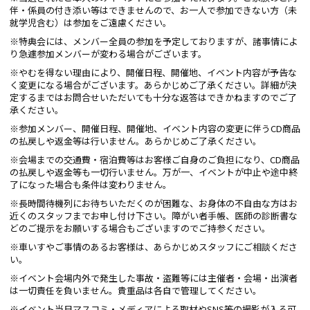
伴・係員の付き添い等はできませんので、お一人で参加できない方（未
就学児含む）は参加をご遠慮ください。
※特典会には、メンバー全員の参加を予定しておりますが、諸事情によ
り急遽参加メンバーが変わる場合がございます。
※やむを得ない理由により、開催日程、開催地、イベント内容が予告な
く変更になる場合がございます。あらかじめご了承ください。詳細が決
定するまではお問合せいただいても十分な返答はできかねますのでご了
承ください。
※参加メンバー、開催日程、開催地、イベント内容の変更に伴うCD商品
の払戻しや返金等は行いません。あらかじめご了承ください。
※会場までの交通費・宿泊費等はお客様ご自身のご負担になり、CD商品
の払戻しや返金等も一切行いません。万が一、イベントが中止や途中終
了になった場合も条件は変わりません。
※長時間待機列にお待ちいただくのが困難な、お身体の不自由な方はお
近くのスタッフまでお申し付け下さい。障がい者手帳、医師の診断書な
どのご提示をお願いする場合もございますのでご持参ください。
※車いすやご事情のあるお客様は、あらかじめスタッフにご相談くださ
い。
※イベント会場内外で発生した事故・盗難等には主催者・会場・出演者
は一切責任を負いません。貴重品は各自で管理してください。
※イベント当日マスコミ・メディアによる取材やSNS等の撮影が入る可