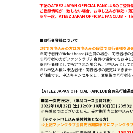
下記のATEEZ JAPAN OFFICIAL FANCLUB
ご登録情報が一致しない場合、お申し込みが無効・落
※今一度、ATEEZ JAPAN OFFICIAL FANCLU
■同行者登録について
2枚でお申込みの方はお申込みの段階で同行者様を決
※同行者様がticket board非会員の場合、同行者
※同行者の方がファンクラブ非会員の場合でもお申し
※同行者様として指定された場合も、1申込みとして
※お申込み後は申込者様・同行者様の変更はできません。
が可能です。申込キャンセルをし、変更後の同行者を
【ATEEZ JAPAN OFFICIAL FANCLUB会員先行抽
■第一次先行受付（年間コース会員対象）
2022年10月22日 (土) 12:00~10月30日(日) 23:59
※先着順ではございません。受付期間内にお申込み
【チケット申し込み受付対象となる方】
⇒上記ファンクラブ会員先行期間までにファンクラブ
※コンビニ・Paypal決済を選択される方は、
10
月27