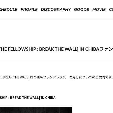
CHEDULE
PROFILE
DISCOGRAPHY
GOODS
MOVIE
C
THE FELLOWSHIP : BREAK THE WALL] IN C
SHIP : BREAK THE WALL] IN CHIBAファンクラブ第一次先行についてのご案内です
P : BREAK THE WALL] IN CHIBA