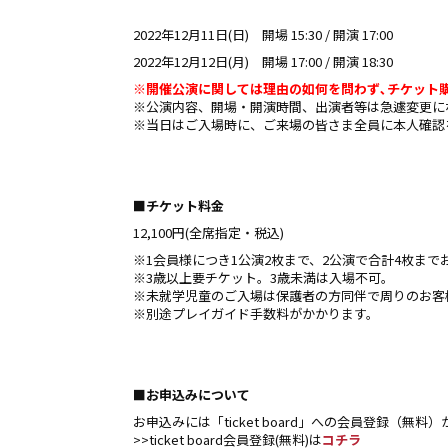
2022年12月11日(日) 開場 15:30 / 開演 17:00
2022年12月12日(月) 開場 17:00 / 開演 18:30
※開催公演に関しては理由の如何を問わず､チケット
※公演内容、開場・開演時間、出演者等は急遽変更に
※当日はご入場時に、ご来場の皆さま全員に本人確認
■チケット料金
12,100円(全席指定・税込)
※1会員様につき1公演2枚まで、2公演で合計4枚ま
※3歳以上要チケット。3歳未満は入場不可。
※未就学児童のご入場は保護者の方同伴で周りのお客
※別途プレイガイド手数料がかかります。
■お申込みについて
お申込みには「ticket board」への会員登録（無
>>ticket board会員登録(無料)は
コチラ