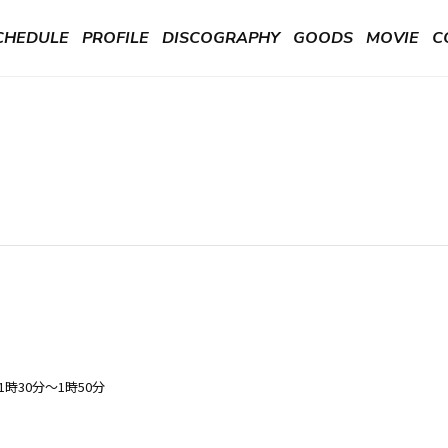
CHEDULE
PROFILE
DISCOGRAPHY
GOODS
MOVIE
C
夜1時30分～1時50分