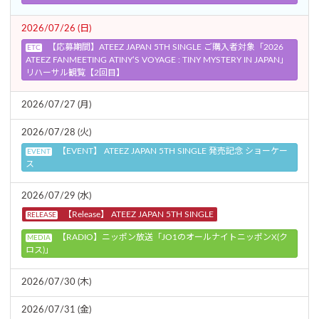
2026/07/26 (日)
【応募期間】ATEEZ JAPAN 5TH SINGLE ご購入者対象「2026
ETC
ATEEZ FANMEETING ATINY’S VOYAGE : TINY MYSTERY IN JAPAN」
リハーサル観覧【2回目】
2026/07/27 (月)
2026/07/28 (火)
【EVENT】 ATEEZ JAPAN 5TH SINGLE 発売記念 ショーケー
EVENT
ス
2026/07/29 (水)
【Release】 ATEEZ JAPAN 5TH SINGLE
RELEASE
【RADIO】ニッポン放送「JO1のオールナイトニッポンX(ク
MEDIA
ロス)」
2026/07/30 (木)
2026/07/31 (金)