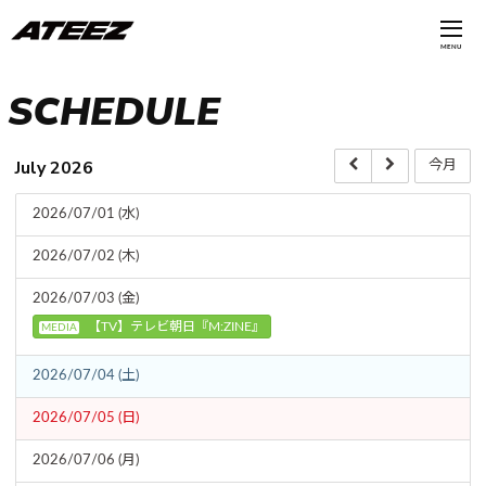
MENU
SCHEDULE
July 2026
今月
2026/07/01 (水)
2026/07/02 (木)
2026/07/03 (金)
【TV】テレビ朝日『M:ZINE』
MEDIA
2026/07/04 (土)
2026/07/05 (日)
2026/07/06 (月)