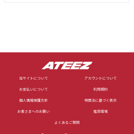
当サイトについて
アカウントについて
お支払いについて
利用規約
個人情報保護方針
特商法に基づく表示
お客さまへのお願い
推奨環境
よくあるご質問